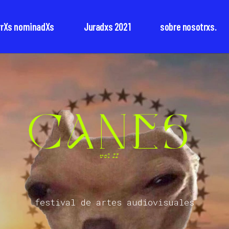
rrXs nominadXs
Juradxs 2021
sobre nosotrxs.
festival de artes audiovisuales