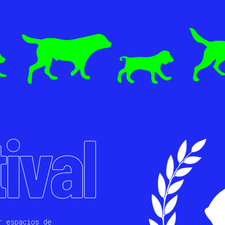
tival
r espacios de