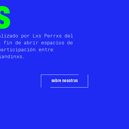
s
alizado por Lxs Perrxs del
l fin de abrir espacios de
participación entre
iandinxs.
sobre nosotrxs