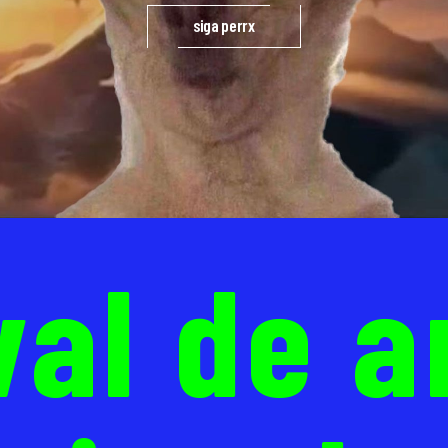
siga perrx
val de a