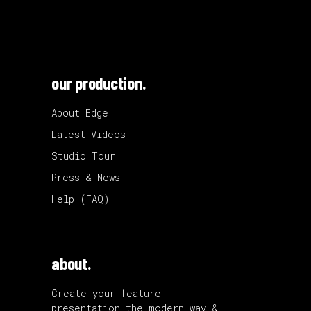
our production.
About Edge
Latest Videos
Studio Tour
Press & News
Help (FAQ)
about.
Create your feature
presentation the modern way &