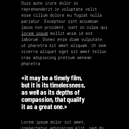
Duis aute irure dolor in
reprehenderit in voluptate velit
esse cillum dolore eu fugiat nulla
pariatur. Excepteur sint accumsan
lacus non proident, sunt in culpa qui
lorem ipsum
mollit anim id est
laborum. Donec enim diam vulputate
ut pharetra sit amet aliquam. Ut sem
viverra aliquet eget sit amet tellus
cras adipiscing pretium aenean
pharetra.
«it may be a timely film,
but it is its timelessness,
as well as its depths of
compassion, that qualify
it as a great one.»
Lorem ipsum dolor sit amet,
consectetur adipiscing elit, sed do