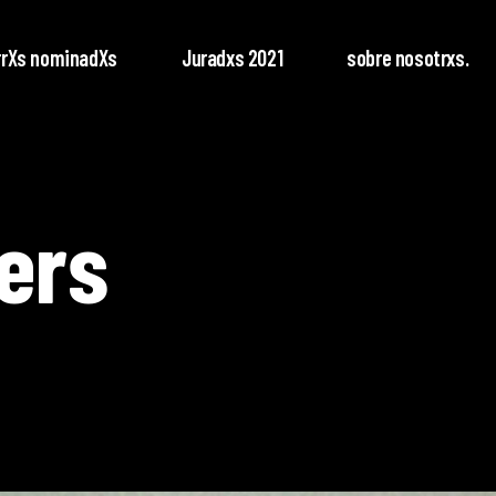
rrXs nominadXs
Juradxs 2021
sobre nosotrxs.
ers