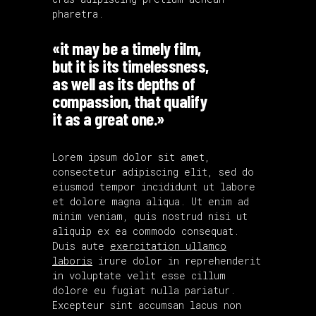
pharetra.
«it may be a timely film,
but it is its timelessness,
as well as its depths of
compassion, that qualify
it as a great one.»
Lorem ipsum dolor sit amet,
consectetur adipiscing elit, sed do
eiusmod tempor incididunt ut labore
et dolore magna aliqua. Ut enim ad
minim veniam, quis nostrud nisi ut
aliquip ex ea commodo consequat.
Duis aute
exercitation ullamco
laboris
irure dolor in reprehenderit
in voluptate velit esse cillum
dolore eu fugiat nulla pariatur.
Excepteur sint accumsan lacus non